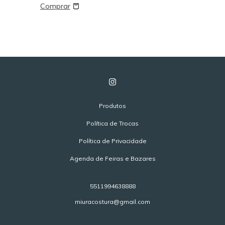
Produtos
Política de Trocas
Política de Privacidade
Agenda de Feiras e Bazares
5511994638888
miuracostura@gmail.com