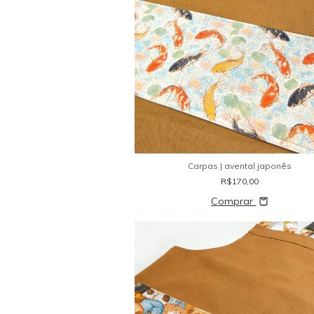
Carpas | avental japonês
R$170,00
Comprar